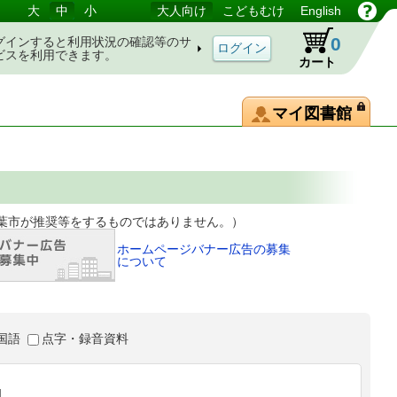
大
中
小
大人向け
こどもむけ
English
0
グインすると利用状況の確認等のサ
ビスを利用できます。
カート
マイ図書館
等をするものではありません。）
ホームページバナー広告の募集
について
国語
点字・録音資料