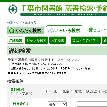
検索トップ
> 詳細検索
かんたん検索
いろいろ検索
貸出・予
詳細検索
ジャンル検索
分類検索
貸出・予約ベスト
新
詳細検索
千葉市図書館の蔵書を検索することができます
検索条件
資料種別
一般
児童
地域
紙芝居
雑
すべて選択
検索条件1