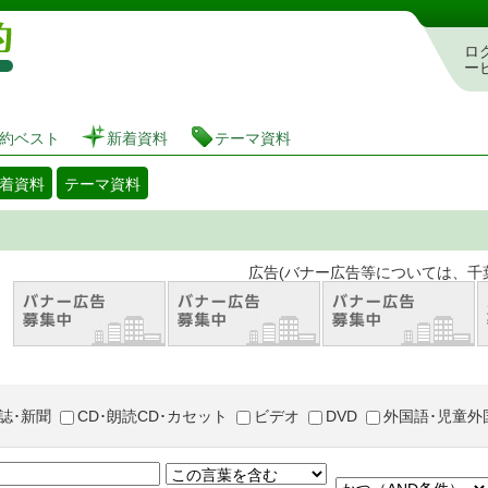
図書館 蔵書検索・予約システム
ロ
ー
約ベスト
新着資料
テーマ資料
着資料
テーマ資料
。 広告(バナー広告等については、千葉市が推奨
誌･新聞
CD･朗読CD･カセット
ビデオ
DVD
外国語･児童外