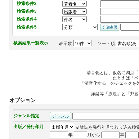
検索条件2
検索条件3
検索条件4
検索条件5
検索結果一覧表示
表示数
ソート順
清音化とは、仮名に濁点「
たとえば「ペ
「清音化する」のチェックを
洋楽等「原題」と「邦題
オプション
ジャンル指定
出版／発行年月
※雑誌を発行年月で絞り込み検
年
月から
年