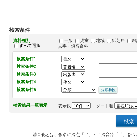
検索条件
資料種別
一般
児童
地域
紙芝居
雑
すべて選択
点字・録音資料
検索条件1
検索条件2
検索条件3
検索条件4
検索条件5
検索結果一覧表示
表示数
ソート順
清音化とは、仮名に濁点「゛」・半濁音符「゜」をつ