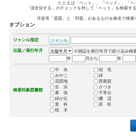
たとえば「ペット」、「ベッド」、「ヘ
「清音化する」のチェックを外して「ペット」を検索す
洋楽等「原題」と「邦題」があるものを曲名で検索
オプション
ジャンル指定
出版／発行年月
※雑誌を発行年月で絞り込み検
年
月から
年
中 央
稲 毛
みやこ
緑
花団地
西都賀
生 浜
さつき
検索対象図書館
幕 張
千草台
緑が丘
磯 辺
更 科
若 松
桜 木