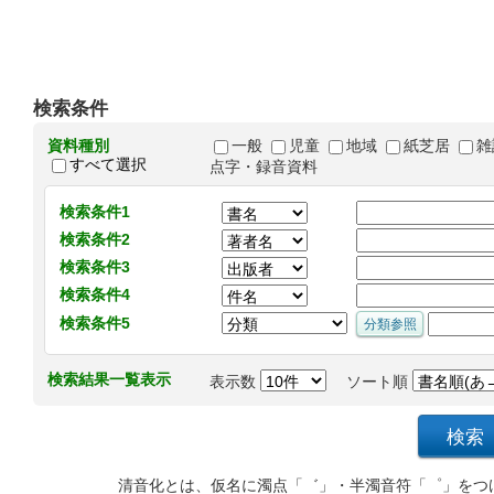
検索条件
資料種別
一般
児童
地域
紙芝居
雑
すべて選択
点字・録音資料
検索条件1
検索条件2
検索条件3
検索条件4
検索条件5
検索結果一覧表示
表示数
ソート順
清音化とは、仮名に濁点「゛」・半濁音符「゜」をつ