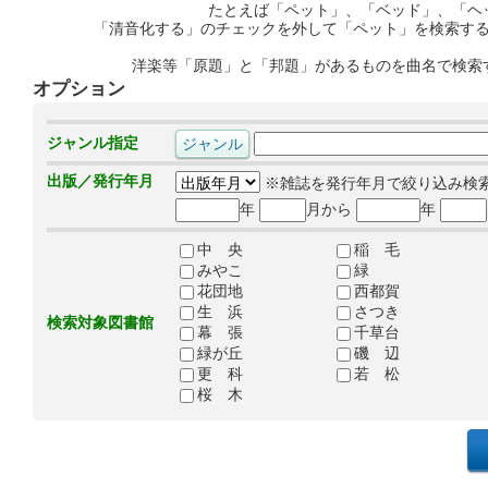
たとえば「ペット」、「ベッド」、「ヘ
「清音化する」のチェックを外して「ペット」を検索す
洋楽等「原題」と「邦題」があるものを曲名で検索
オプション
ジャンル指定
出版／発行年月
※雑誌を発行年月で絞り込み検
年
月から
年
中 央
稲 毛
みやこ
緑
花団地
西都賀
生 浜
さつき
検索対象図書館
幕 張
千草台
緑が丘
磯 辺
更 科
若 松
桜 木