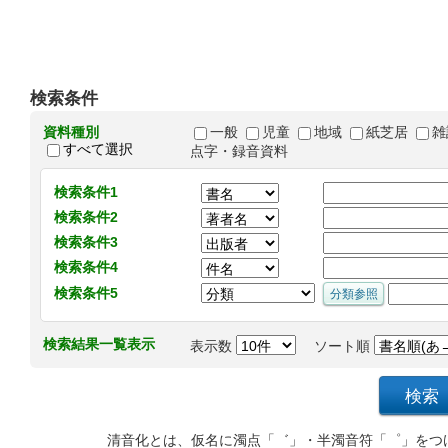
検索条件
資料種別
一般
児童
地域
紙芝居
雑
すべて選択
点字・録音資料
検索条件1
検索条件2
検索条件3
検索条件4
検索条件5
検索結果一覧表示
表示数
ソート順
清音化とは、仮名に濁点「゛」・半濁音符「゜」をつ