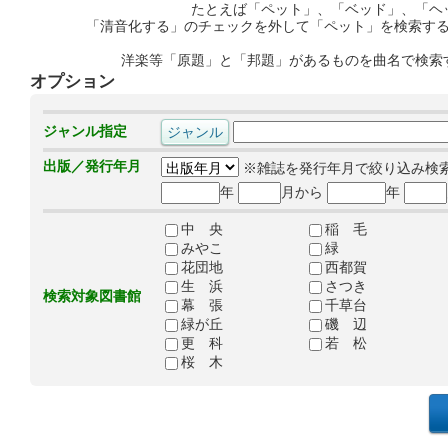
たとえば「ペット」、「ベッド」、「ヘ
「清音化する」のチェックを外して「ペット」を検索す
洋楽等「原題」と「邦題」があるものを曲名で検索
オプション
ジャンル指定
出版／発行年月
※雑誌を発行年月で絞り込み検
年
月から
年
中 央
稲 毛
みやこ
緑
花団地
西都賀
生 浜
さつき
検索対象図書館
幕 張
千草台
緑が丘
磯 辺
更 科
若 松
桜 木