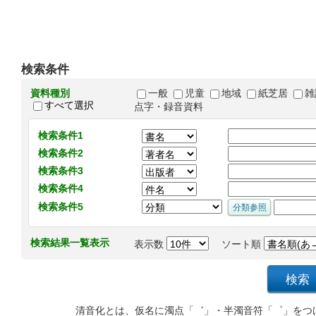
検索条件
資料種別
一般
児童
地域
紙芝居
雑
すべて選択
点字・録音資料
検索条件1
検索条件2
検索条件3
検索条件4
検索条件5
検索結果一覧表示
表示数
ソート順
清音化とは、仮名に濁点「゛」・半濁音符「゜」をつ