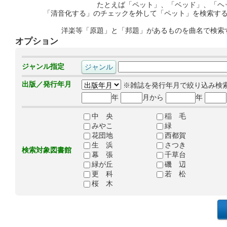
たとえば「ペット」、「ベッド」、「ヘ
「清音化する」のチェックを外して「ペット」を検索す
洋楽等「原題」と「邦題」があるものを曲名で検索
オプション
ジャンル指定
出版／発行年月
※雑誌を発行年月で絞り込み検
年
月から
年
中 央
稲 毛
みやこ
緑
花団地
西都賀
生 浜
さつき
検索対象図書館
幕 張
千草台
緑が丘
磯 辺
更 科
若 松
桜 木