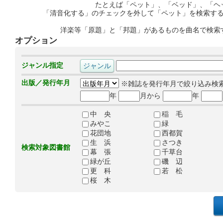
たとえば「ペット」、「ベッド」、「ヘ
「清音化する」のチェックを外して「ペット」を検索す
洋楽等「原題」と「邦題」があるものを曲名で検索
オプション
ジャンル指定
出版／発行年月
※雑誌を発行年月で絞り込み検
年
月から
年
中 央
稲 毛
みやこ
緑
花団地
西都賀
生 浜
さつき
検索対象図書館
幕 張
千草台
緑が丘
磯 辺
更 科
若 松
桜 木