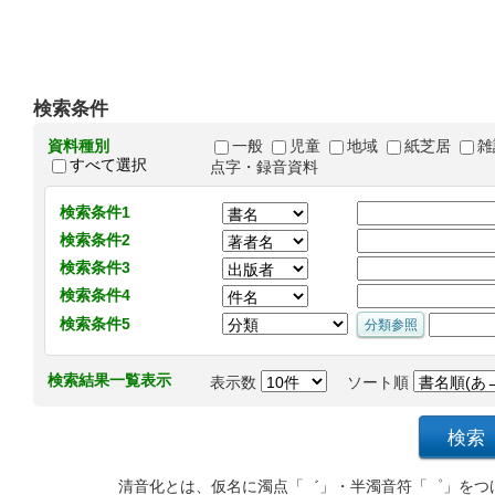
検索条件
資料種別
一般
児童
地域
紙芝居
雑
すべて選択
点字・録音資料
検索条件1
検索条件2
検索条件3
検索条件4
検索条件5
検索結果一覧表示
表示数
ソート順
清音化とは、仮名に濁点「゛」・半濁音符「゜」をつ