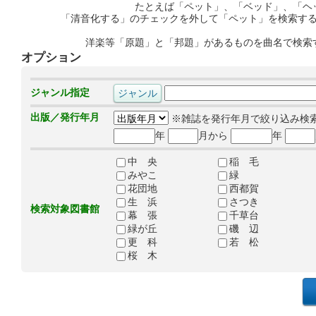
たとえば「ペット」、「ベッド」、「ヘ
「清音化する」のチェックを外して「ペット」を検索す
洋楽等「原題」と「邦題」があるものを曲名で検索
オプション
ジャンル指定
出版／発行年月
※雑誌を発行年月で絞り込み検
年
月から
年
中 央
稲 毛
みやこ
緑
花団地
西都賀
生 浜
さつき
検索対象図書館
幕 張
千草台
緑が丘
磯 辺
更 科
若 松
桜 木