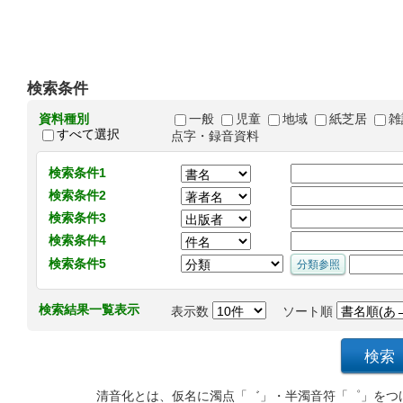
検索条件
資料種別
一般
児童
地域
紙芝居
雑
すべて選択
点字・録音資料
検索条件1
検索条件2
検索条件3
検索条件4
検索条件5
検索結果一覧表示
表示数
ソート順
清音化とは、仮名に濁点「゛」・半濁音符「゜」をつ