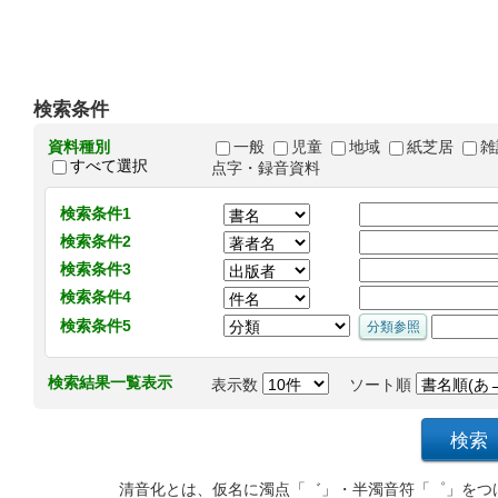
検索条件
資料種別
一般
児童
地域
紙芝居
雑
すべて選択
点字・録音資料
検索条件1
検索条件2
検索条件3
検索条件4
検索条件5
検索結果一覧表示
表示数
ソート順
清音化とは、仮名に濁点「゛」・半濁音符「゜」をつ