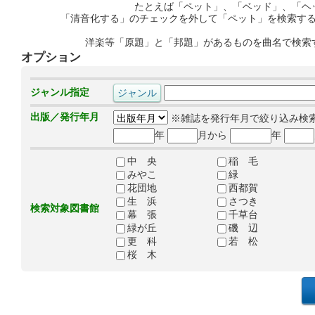
たとえば「ペット」、「ベッド」、「ヘ
「清音化する」のチェックを外して「ペット」を検索す
洋楽等「原題」と「邦題」があるものを曲名で検索
オプション
ジャンル指定
出版／発行年月
※雑誌を発行年月で絞り込み検
年
月から
年
中 央
稲 毛
みやこ
緑
花団地
西都賀
生 浜
さつき
検索対象図書館
幕 張
千草台
緑が丘
磯 辺
更 科
若 松
桜 木