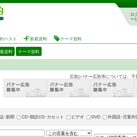
図書館 蔵書検索・予約システム
ロ
ー
約ベスト
新着資料
テーマ資料
着資料
テーマ資料
。 広告(バナー広告等については、千葉市が推奨
誌･新聞
CD･朗読CD･カセット
ビデオ
DVD
外国語･児童外