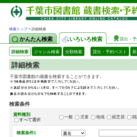
検索トップ
> 詳細検索
かんたん検索
いろいろ検索
貸出・予
詳細検索
ジャンル検索
分類検索
貸出・予約ベスト
新
詳細検索
千葉市図書館の蔵書を検索することができます
検索条件
資料種別
一般
児童
地域
紙芝居
雑
すべて選択
検索条件1