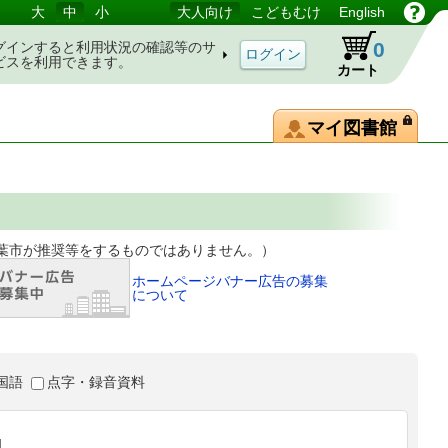
大
中
小
大人向け
こどもむけ
English
0
グインすると利用状況の確認等のサ
ビスを利用できます。
カート
マイ図書館
等をするものではありません。）
ホームページバナー広告の募集
について
国語
点字・録音資料