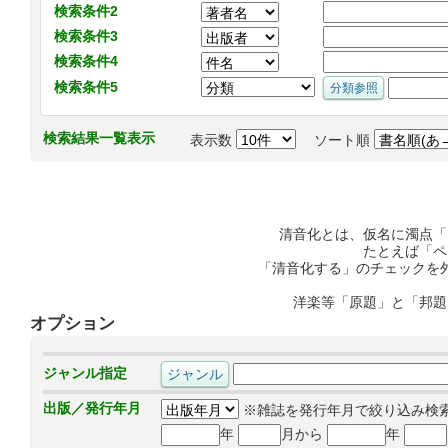
検索条件2
検索条件3
検索条件4
検索条件5
検索結果一覧表示
表示数
ソート順
清音化とは、仮名に濁点「
たとえば「ペ
「清音化する」のチェックを
洋楽等「原題」と「邦題
オプション
ジャンル指定
出版／発行年月
※雑誌を発行年月で絞り込み検
年
月から
年