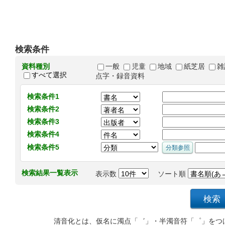
検索条件
資料種別
一般
児童
地域
紙芝居
雑
すべて選択
点字・録音資料
検索条件1
検索条件2
検索条件3
検索条件4
検索条件5
検索結果一覧表示
表示数
ソート順
清音化とは、仮名に濁点「゛」・半濁音符「゜」をつ