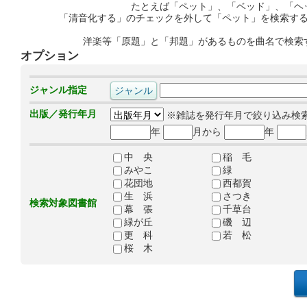
たとえば「ペット」、「ベッド」、「ヘ
「清音化する」のチェックを外して「ペット」を検索す
洋楽等「原題」と「邦題」があるものを曲名で検索
オプション
ジャンル指定
出版／発行年月
※雑誌を発行年月で絞り込み検
年
月から
年
中 央
稲 毛
みやこ
緑
花団地
西都賀
生 浜
さつき
検索対象図書館
幕 張
千草台
緑が丘
磯 辺
更 科
若 松
桜 木