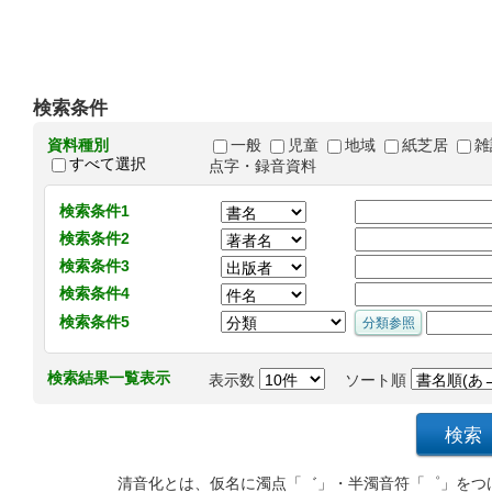
検索条件
資料種別
一般
児童
地域
紙芝居
雑
すべて選択
点字・録音資料
検索条件1
検索条件2
検索条件3
検索条件4
検索条件5
検索結果一覧表示
表示数
ソート順
清音化とは、仮名に濁点「゛」・半濁音符「゜」をつ