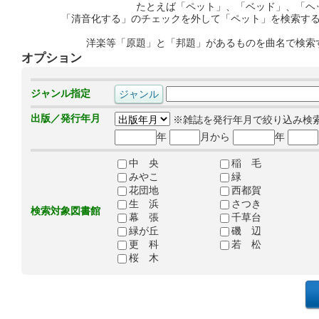
たとえば「ペット」、「ベッド」、「ヘ
「清音化する」のチェックを外して「ペット」を検索す
洋楽等「原題」と「邦題」があるものを曲名で検索
オプション
ジャンル指定
出版／発行年月
※雑誌を発行年月で絞り込み検
年
月から
年
中 央
稲 毛
みやこ
緑
花団地
西都賀
生 浜
さつき
検索対象図書館
幕 張
千草台
緑が丘
磯 辺
更 科
若 松
桜 木