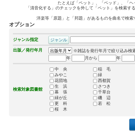
たとえば「ペット」、「ベッド」、「ヘ
「清音化する」のチェックを外して「ペット」を検索す
洋楽等「原題」と「邦題」があるものを曲名で検索
オプション
ジャンル指定
出版／発行年月
※雑誌を発行年月で絞り込み検
年
月から
年
中 央
稲 毛
みやこ
緑
花団地
西都賀
生 浜
さつき
検索対象図書館
幕 張
千草台
緑が丘
磯 辺
更 科
若 松
桜 木