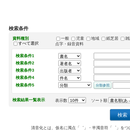
検索条件
資料種別
一般
児童
地域
紙芝居
雑
すべて選択
点字・録音資料
検索条件1
検索条件2
検索条件3
検索条件4
検索条件5
検索結果一覧表示
表示数
ソート順
清音化とは、仮名に濁点「゛」・半濁音符「゜」をつ