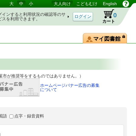
大
中
小
大人向け
こどもむけ
English
0
グインすると利用状況の確認等のサ
ビスを利用できます。
カート
マイ図書館
等をするものではありません。）
ホームページバナー広告の募集
について
国語
点字・録音資料