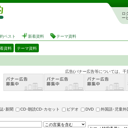
図書館 蔵書検索・予約システム
ロ
ー
約ベスト
新着資料
テーマ資料
着資料
テーマ資料
。 広告(バナー広告等については、千葉市が推奨
誌･新聞
CD･朗読CD･カセット
ビデオ
DVD
外国語･児童外