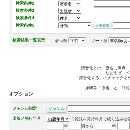
検索条件2
検索条件3
検索条件4
検索条件5
検索結果一覧表示
表示数
ソート順
清音化とは、仮名に濁点「
たとえば「ペ
「清音化する」のチェックを
洋楽等「原題」と「邦題
オプション
ジャンル指定
出版／発行年月
※雑誌を発行年月で絞り込み検
年
月から
年