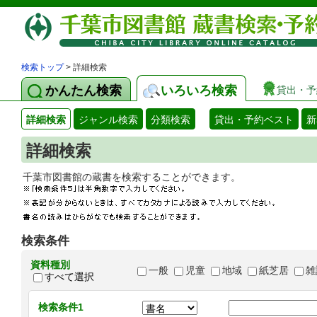
検索トップ
> 詳細検索
かんたん検索
いろいろ検索
貸出・予
詳細検索
ジャンル検索
分類検索
貸出・予約ベスト
新
詳細検索
千葉市図書館の蔵書を検索することができます
検索条件
資料種別
一般
児童
地域
紙芝居
雑
すべて選択
検索条件1