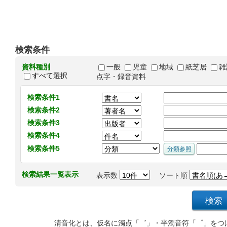
検索条件
資料種別
一般
児童
地域
紙芝居
雑
すべて選択
点字・録音資料
検索条件1
検索条件2
検索条件3
検索条件4
検索条件5
検索結果一覧表示
表示数
ソート順
清音化とは、仮名に濁点「゛」・半濁音符「゜」をつ