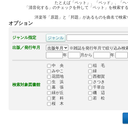
たとえば「ペット」、「ベッド」、「ヘ
「清音化する」のチェックを外して「ペット」を検索す
洋楽等「原題」と「邦題」があるものを曲名で検索
オプション
ジャンル指定
出版／発行年月
※雑誌を発行年月で絞り込み検
年
月から
年
中 央
稲 毛
みやこ
緑
花団地
西都賀
生 浜
さつき
検索対象図書館
幕 張
千草台
緑が丘
磯 辺
更 科
若 松
桜 木