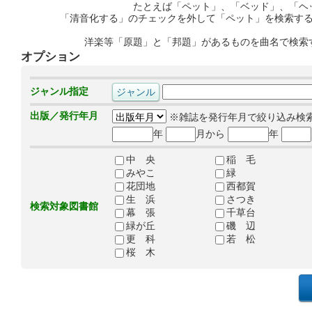
たとえば「ペット」、「ベッド」、「ヘ
「清音化する」のチェックを外して「ペット」を検索す
洋楽等「原題」と「邦題」があるものを曲名で検索
オプション
ジャンル指定
出版／発行年月
※雑誌を発行年月で絞り込み検
年
月から
年
中 央
稲 毛
みやこ
緑
花団地
西都賀
生 浜
さつき
検索対象図書館
幕 張
千草台
緑が丘
磯 辺
更 科
若 松
桜 木