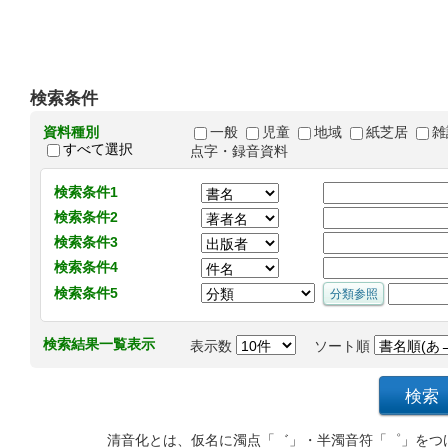
検索条件
資料種別
一般
児童
地域
紙芝居
雑
すべて選択
点字・録音資料
検索条件1
検索条件2
検索条件3
検索条件4
検索条件5
検索結果一覧表示
表示数
ソート順
清音化とは、仮名に濁点「゛」・半濁音符「゜」をつ