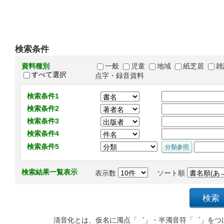
検索条件
資料種別
一般
児童
地域
紙芝居
雑
すべて選択
点字・録音資料
検索条件1
検索条件2
検索条件3
検索条件4
検索条件5
検索結果一覧表示
表示数
ソート順
清音化とは、仮名に濁点「゛」・半濁音符「゜」をつ