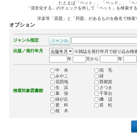
たとえば「ペット」、「ベッド」、「ヘ
「清音化する」のチェックを外して「ペット」を検索す
洋楽等「原題」と「邦題」があるものを曲名で検索
オプション
ジャンル指定
出版／発行年月
※雑誌を発行年月で絞り込み検
年
月から
年
中 央
稲 毛
みやこ
緑
花団地
西都賀
生 浜
さつき
検索対象図書館
幕 張
千草台
緑が丘
磯 辺
更 科
若 松
桜 木