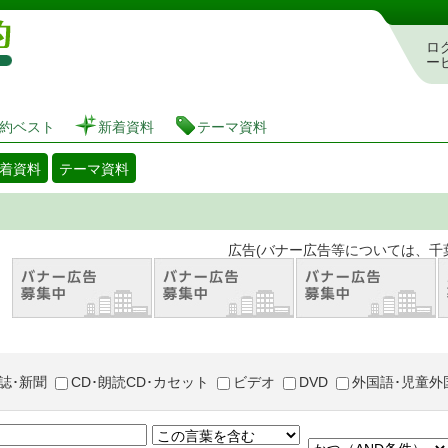
図書館 蔵書検索・予約システム
ロ
ー
約ベスト
新着資料
テーマ資料
着資料
テーマ資料
。 広告(バナー広告等については、千葉市が推奨
誌･新聞
CD･朗読CD･カセット
ビデオ
DVD
外国語･児童外