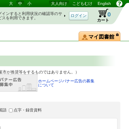
大
中
小
大人向け
こどもむけ
English
0
グインすると利用状況の確認等のサ
ビスを利用できます。
カート
マイ図書館
等をするものではありません。）
ホームページバナー広告の募集
について
国語
点字・録音資料