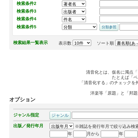
検索条件2
検索条件3
検索条件4
検索条件5
検索結果一覧表示
表示数
ソート順
清音化とは、仮名に濁点「
たとえば「ペ
「清音化する」のチェックを
洋楽等「原題」と「邦題
オプション
ジャンル指定
出版／発行年月
※雑誌を発行年月で絞り込み検
年
月から
年