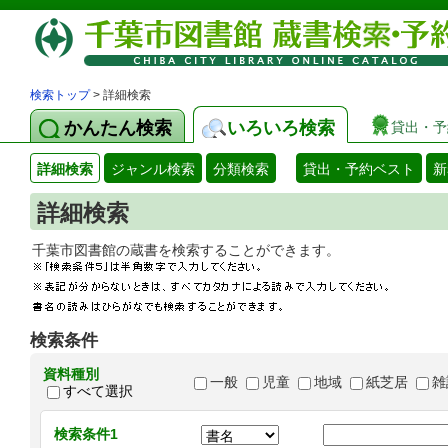
検索トップ
> 詳細検索
かんたん検索
いろいろ検索
貸出・予
詳細検索
ジャンル検索
分類検索
貸出・予約ベスト
新
詳細検索
千葉市図書館の蔵書を検索することができます
検索条件
資料種別
一般
児童
地域
紙芝居
雑
すべて選択
検索条件1