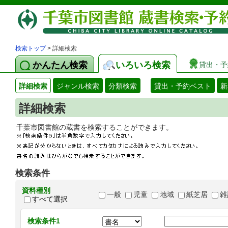
検索トップ
> 詳細検索
かんたん検索
いろいろ検索
貸出・予
詳細検索
ジャンル検索
分類検索
貸出・予約ベスト
新
詳細検索
千葉市図書館の蔵書を検索することができます
検索条件
資料種別
一般
児童
地域
紙芝居
雑
すべて選択
検索条件1