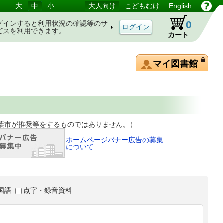
大
中
小
大人向け
こどもむけ
English
0
グインすると利用状況の確認等のサ
ビスを利用できます。
カート
マイ図書館
等をするものではありません。）
ホームページバナー広告の募集
について
国語
点字・録音資料