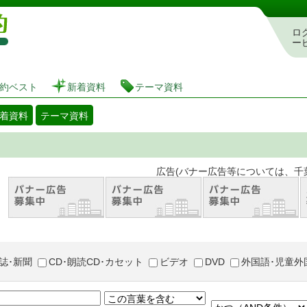
図書館 蔵書検索・予約システム
ロ
ー
約ベスト
新着資料
テーマ資料
着資料
テーマ資料
。 広告(バナー広告等については、千葉市が推奨
誌･新聞
CD･朗読CD･カセット
ビデオ
DVD
外国語･児童外