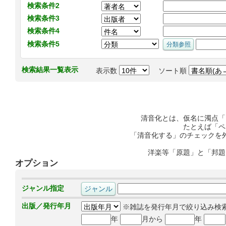
検索条件2
検索条件3
検索条件4
検索条件5
検索結果一覧表示
表示数
ソート順
清音化とは、仮名に濁点「
たとえば「ペ
「清音化する」のチェックを
洋楽等「原題」と「邦題
オプション
ジャンル指定
出版／発行年月
※雑誌を発行年月で絞り込み検
年
月から
年