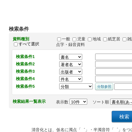
検索条件
資料種別
一般
児童
地域
紙芝居
雑
すべて選択
点字・録音資料
検索条件1
検索条件2
検索条件3
検索条件4
検索条件5
検索結果一覧表示
表示数
ソート順
清音化とは、仮名に濁点「゛」・半濁音符「゜」をつ