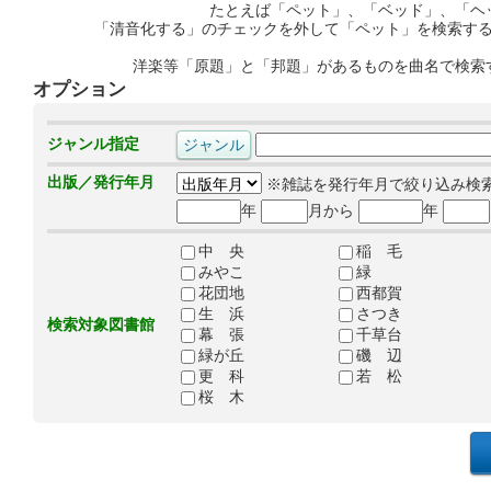
たとえば「ペット」、「ベッド」、「ヘ
「清音化する」のチェックを外して「ペット」を検索す
洋楽等「原題」と「邦題」があるものを曲名で検索
オプション
ジャンル指定
出版／発行年月
※雑誌を発行年月で絞り込み検
年
月から
年
中 央
稲 毛
みやこ
緑
花団地
西都賀
生 浜
さつき
検索対象図書館
幕 張
千草台
緑が丘
磯 辺
更 科
若 松
桜 木