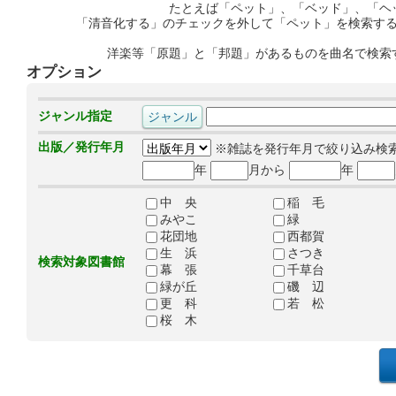
たとえば「ペット」、「ベッド」、「ヘ
「清音化する」のチェックを外して「ペット」を検索す
洋楽等「原題」と「邦題」があるものを曲名で検索
オプション
ジャンル指定
出版／発行年月
※雑誌を発行年月で絞り込み検
年
月から
年
中 央
稲 毛
みやこ
緑
花団地
西都賀
生 浜
さつき
検索対象図書館
幕 張
千草台
緑が丘
磯 辺
更 科
若 松
桜 木