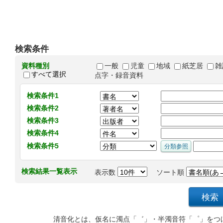
検索条件
資料種別
一般
児童
地域
紙芝居
雑
すべて選択
点字・録音資料
検索条件1
検索条件2
検索条件3
検索条件4
検索条件5
検索結果一覧表示
表示数
ソート順
清音化とは、仮名に濁点「゛」・半濁音符「゜」をつ