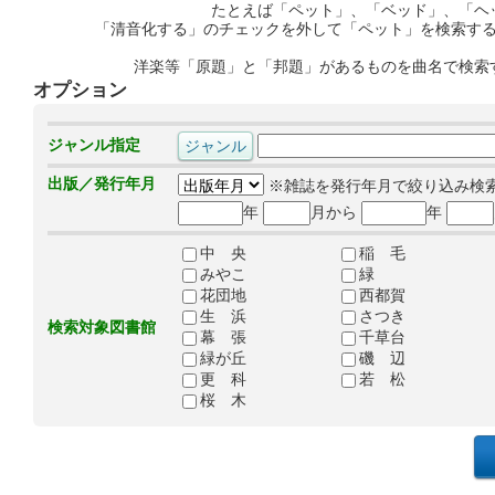
たとえば「ペット」、「ベッド」、「ヘ
「清音化する」のチェックを外して「ペット」を検索す
洋楽等「原題」と「邦題」があるものを曲名で検索
オプション
ジャンル指定
出版／発行年月
※雑誌を発行年月で絞り込み検
年
月から
年
中 央
稲 毛
みやこ
緑
花団地
西都賀
生 浜
さつき
検索対象図書館
幕 張
千草台
緑が丘
磯 辺
更 科
若 松
桜 木