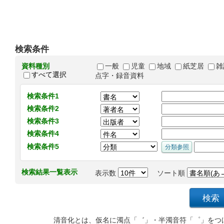
検索条件
資料種別
一般
児童
地域
紙芝居
雑
すべて選択
点字・録音資料
検索条件1
検索条件2
検索条件3
検索条件4
検索条件5
検索結果一覧表示
表示数
ソート順
清音化とは、仮名に濁点「゛」・半濁音符「゜」をつ