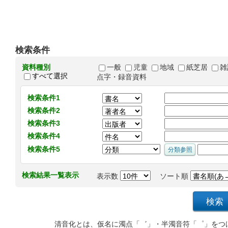
検索条件
資料種別
一般
児童
地域
紙芝居
雑
すべて選択
点字・録音資料
検索条件1
検索条件2
検索条件3
検索条件4
検索条件5
検索結果一覧表示
表示数
ソート順
清音化とは、仮名に濁点「゛」・半濁音符「゜」をつ