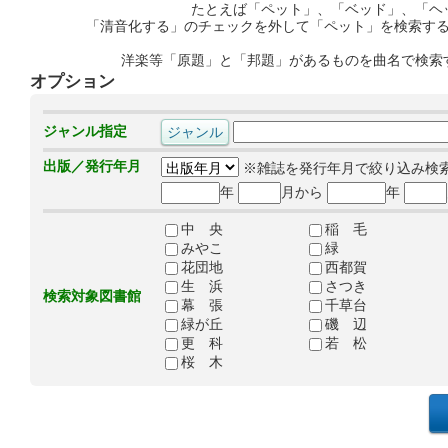
たとえば「ペット」、「ベッド」、「ヘ
「清音化する」のチェックを外して「ペット」を検索す
洋楽等「原題」と「邦題」があるものを曲名で検索
オプション
ジャンル指定
出版／発行年月
※雑誌を発行年月で絞り込み検
年
月から
年
中 央
稲 毛
みやこ
緑
花団地
西都賀
生 浜
さつき
検索対象図書館
幕 張
千草台
緑が丘
磯 辺
更 科
若 松
桜 木