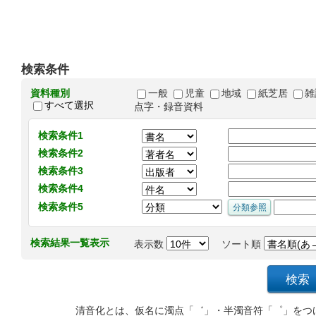
検索条件
資料種別
一般
児童
地域
紙芝居
雑
すべて選択
点字・録音資料
検索条件1
検索条件2
検索条件3
検索条件4
検索条件5
検索結果一覧表示
表示数
ソート順
清音化とは、仮名に濁点「゛」・半濁音符「゜」をつ