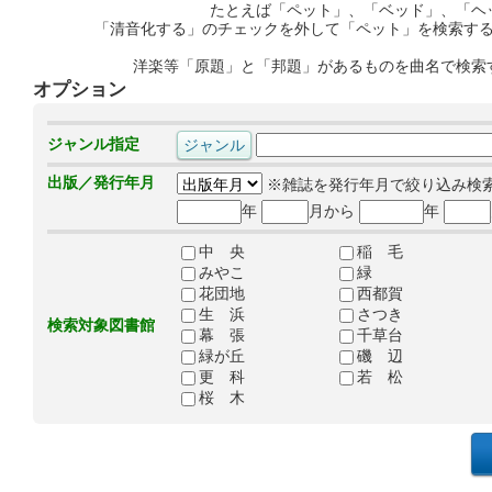
たとえば「ペット」、「ベッド」、「ヘ
「清音化する」のチェックを外して「ペット」を検索す
洋楽等「原題」と「邦題」があるものを曲名で検索
オプション
ジャンル指定
出版／発行年月
※雑誌を発行年月で絞り込み検
年
月から
年
中 央
稲 毛
みやこ
緑
花団地
西都賀
生 浜
さつき
検索対象図書館
幕 張
千草台
緑が丘
磯 辺
更 科
若 松
桜 木