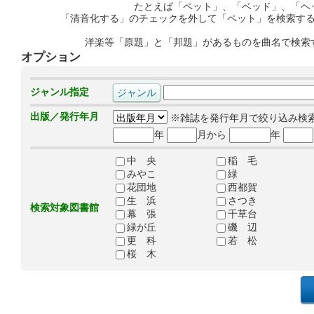
たとえば「ペット」、「ベッド」、「ヘ
「清音化する」のチェックを外して「ペット」を検索す
洋楽等「原題」と「邦題」があるものを曲名で検索
オプション
ジャンル指定
出版／発行年月
※雑誌を発行年月で絞り込み検
年
月から
年
中 央
稲 毛
みやこ
緑
花団地
西都賀
生 浜
さつき
検索対象図書館
幕 張
千草台
緑が丘
磯 辺
更 科
若 松
桜 木