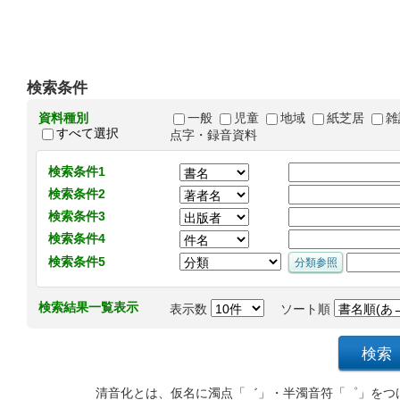
検索条件
資料種別
一般
児童
地域
紙芝居
雑
すべて選択
点字・録音資料
検索条件1
検索条件2
検索条件3
検索条件4
検索条件5
検索結果一覧表示
表示数
ソート順
清音化とは、仮名に濁点「゛」・半濁音符「゜」をつ