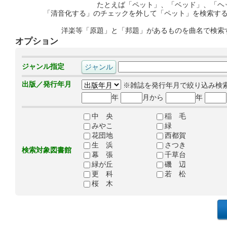
たとえば「ペット」、「ベッド」、「ヘ
「清音化する」のチェックを外して「ペット」を検索す
洋楽等「原題」と「邦題」があるものを曲名で検索
オプション
ジャンル指定
出版／発行年月
※雑誌を発行年月で絞り込み検
年
月から
年
中 央
稲 毛
みやこ
緑
花団地
西都賀
生 浜
さつき
検索対象図書館
幕 張
千草台
緑が丘
磯 辺
更 科
若 松
桜 木