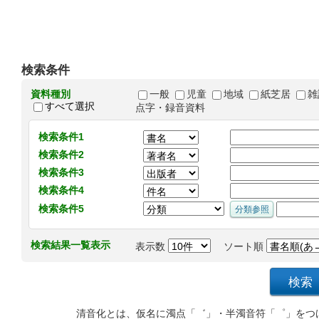
検索条件
資料種別
一般
児童
地域
紙芝居
雑
すべて選択
点字・録音資料
検索条件1
検索条件2
検索条件3
検索条件4
検索条件5
検索結果一覧表示
表示数
ソート順
清音化とは、仮名に濁点「゛」・半濁音符「゜」をつ