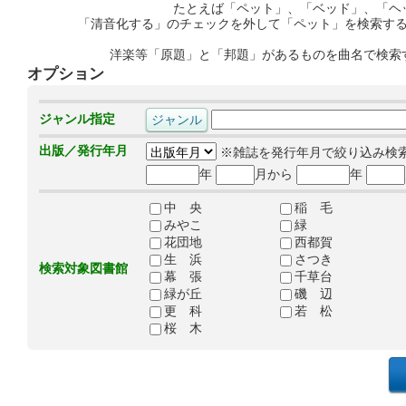
たとえば「ペット」、「ベッド」、「ヘ
「清音化する」のチェックを外して「ペット」を検索す
洋楽等「原題」と「邦題」があるものを曲名で検索
オプション
ジャンル指定
出版／発行年月
※雑誌を発行年月で絞り込み検
年
月から
年
中 央
稲 毛
みやこ
緑
花団地
西都賀
生 浜
さつき
検索対象図書館
幕 張
千草台
緑が丘
磯 辺
更 科
若 松
桜 木