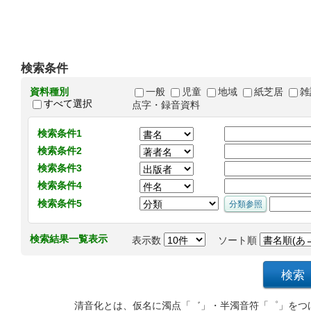
検索条件
資料種別
一般
児童
地域
紙芝居
雑
すべて選択
点字・録音資料
検索条件1
検索条件2
検索条件3
検索条件4
検索条件5
検索結果一覧表示
表示数
ソート順
清音化とは、仮名に濁点「゛」・半濁音符「゜」をつ