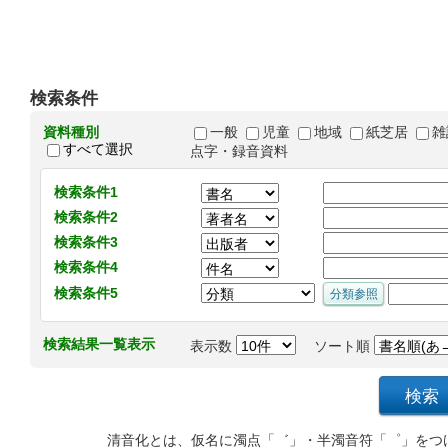
検索条件
資料種別
一般
児童
地域
紙芝居
雑
すべて選択
点字・録音資料
検索条件1
検索条件2
検索条件3
検索条件4
検索条件5
検索結果一覧表示
表示数
ソート順
清音化とは、仮名に濁点「゛」・半濁音符「゜」をつ