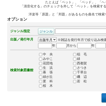
たとえば「ペット」、「ベッド」、「ヘ
「清音化する」のチェックを外して「ペット」を検索す
洋楽等「原題」と「邦題」があるものを曲名で検索
オプション
ジャンル指定
出版／発行年月
※雑誌を発行年月で絞り込み検
年
月から
年
中 央
稲 毛
みやこ
緑
花団地
西都賀
生 浜
さつき
検索対象図書館
幕 張
千草台
緑が丘
磯 辺
更 科
若 松
桜 木