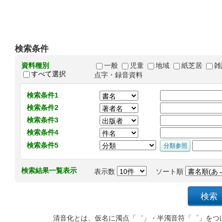
検索条件
資料種別
一般
児童
地域
紙芝居
雑
すべて選択
点字・録音資料
検索条件1
検索条件2
検索条件3
検索条件4
検索条件5
検索結果一覧表示
表示数
ソート順
清音化とは、仮名に濁点「゛」・半濁音符「゜」をつ