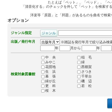
たとえば「ペット」、「ベッド」、「ヘ
「清音化する」のチェックを外して「ペット」を検索す
洋楽等「原題」と「邦題」があるものを曲名で検索
オプション
ジャンル指定
出版／発行年月
※雑誌を発行年月で絞り込み検
年
月から
年
中 央
稲 毛
みやこ
緑
花団地
西都賀
生 浜
さつき
検索対象図書館
幕 張
千草台
緑が丘
磯 辺
更 科
若 松
桜 木