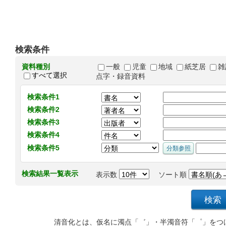
検索条件
資料種別
一般
児童
地域
紙芝居
雑
すべて選択
点字・録音資料
検索条件1
検索条件2
検索条件3
検索条件4
検索条件5
検索結果一覧表示
表示数
ソート順
清音化とは、仮名に濁点「゛」・半濁音符「゜」をつ