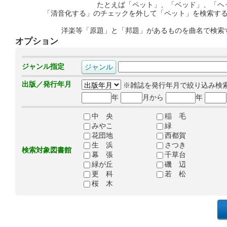
たとえば「ペット」、「ベッド」、「ヘ
「清音化する」のチェックを外して「ペット」を検索す
洋楽等「原題」と「邦題」があるものを曲名で検索
オプション
ジャンル指定
出版／発行年月
※雑誌を発行年月で絞り込み検
年
月から
年
中 央
稲 毛
みやこ
緑
花団地
西都賀
生 浜
さつき
検索対象図書館
幕 張
千草台
緑が丘
磯 辺
更 科
若 松
桜 木