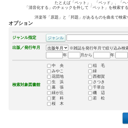
たとえば「ペット」、「ベッド」、「ヘ
「清音化する」のチェックを外して「ペット」を検索す
洋楽等「原題」と「邦題」があるものを曲名で検索
オプション
ジャンル指定
出版／発行年月
※雑誌を発行年月で絞り込み検
年
月から
年
中 央
稲 毛
みやこ
緑
花団地
西都賀
生 浜
さつき
検索対象図書館
幕 張
千草台
緑が丘
磯 辺
更 科
若 松
桜 木