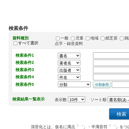
検索条件
資料種別
一般
児童
地域
紙芝居
雑
すべて選択
点字・録音資料
検索条件1
検索条件2
検索条件3
検索条件4
検索条件5
検索結果一覧表示
表示数
ソート順
清音化とは、仮名に濁点「゛」・半濁音符「゜」をつ