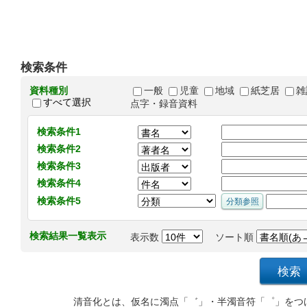
検索条件
資料種別
一般
児童
地域
紙芝居
雑
すべて選択
点字・録音資料
検索条件1
検索条件2
検索条件3
検索条件4
検索条件5
検索結果一覧表示
表示数
ソート順
清音化とは、仮名に濁点「゛」・半濁音符「゜」をつ