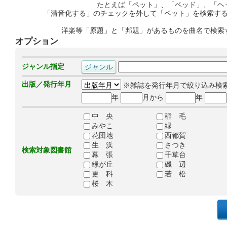
たとえば「ペット」、「ベッド」、「ヘ
「清音化する」のチェックを外して「ペット」を検索す
洋楽等「原題」と「邦題」があるものを曲名で検索
オプション
ジャンル指定
出版／発行年月
※雑誌を発行年月で絞り込み検
年
月から
年
中 央
稲 毛
みやこ
緑
花団地
西都賀
生 浜
さつき
検索対象図書館
幕 張
千草台
緑が丘
磯 辺
更 科
若 松
桜 木