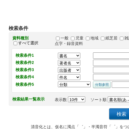
検索条件
資料種別
一般
児童
地域
紙芝居
雑
すべて選択
点字・録音資料
検索条件1
検索条件2
検索条件3
検索条件4
検索条件5
検索結果一覧表示
表示数
ソート順
清音化とは、仮名に濁点「゛」・半濁音符「゜」をつ