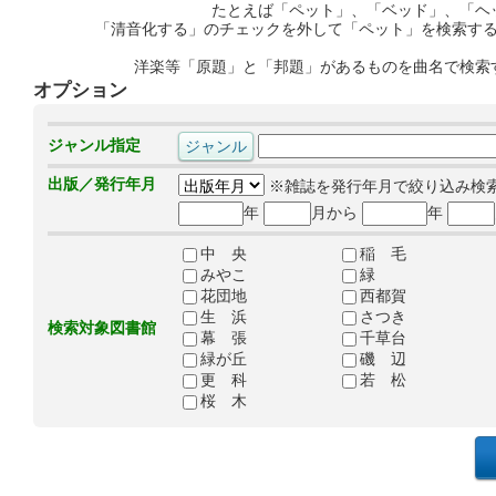
たとえば「ペット」、「ベッド」、「ヘ
「清音化する」のチェックを外して「ペット」を検索す
洋楽等「原題」と「邦題」があるものを曲名で検索
オプション
ジャンル指定
出版／発行年月
※雑誌を発行年月で絞り込み検
年
月から
年
中 央
稲 毛
みやこ
緑
花団地
西都賀
生 浜
さつき
検索対象図書館
幕 張
千草台
緑が丘
磯 辺
更 科
若 松
桜 木