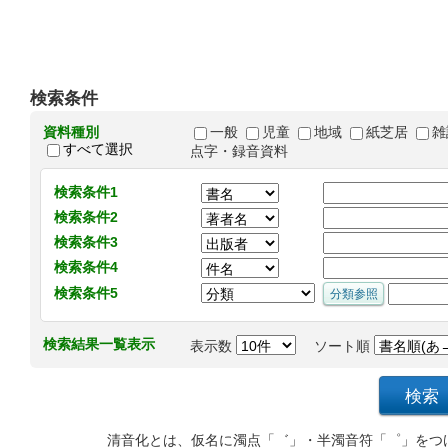
検索条件
資料種別
一般
児童
地域
紙芝居
雑
すべて選択
点字・録音資料
検索条件1
検索条件2
検索条件3
検索条件4
検索条件5
検索結果一覧表示
表示数
ソート順
清音化とは、仮名に濁点「゛」・半濁音符「゜」をつ