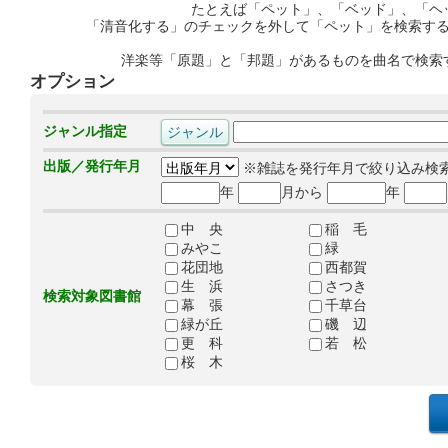
たとえば「ペット」、「ベッド」、「ヘ
「清音化する」のチェックを外して「ペット」を検索す
洋楽等「原題」と「邦題」があるものを曲名で検索
オプション
ジャンル指定
出版／発行年月
※雑誌を発行年月で絞り込み検
年
月から
年
中 央
稲 毛
みやこ
緑
花団地
西都賀
生 浜
さつき
検索対象図書館
幕 張
千草台
緑が丘
磯 辺
更 科
若 松
桜 木