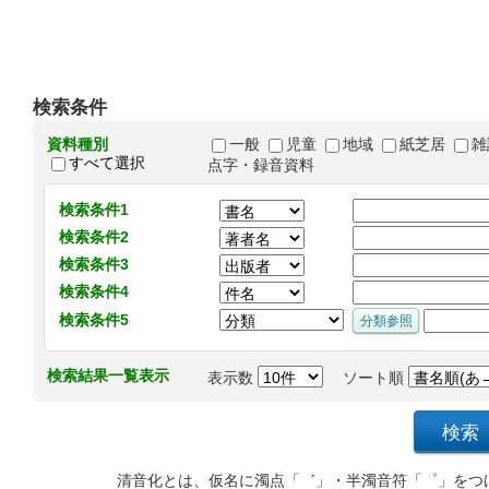
検索条件
資料種別
一般
児童
地域
紙芝居
雑
すべて選択
点字・録音資料
検索条件1
検索条件2
検索条件3
検索条件4
検索条件5
検索結果一覧表示
表示数
ソート順
清音化とは、仮名に濁点「゛」・半濁音符「゜」をつ