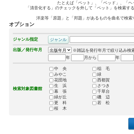
たとえば「ペット」、「ベッド」、「ヘ
「清音化する」のチェックを外して「ペット」を検索す
洋楽等「原題」と「邦題」があるものを曲名で検索
オプション
ジャンル指定
出版／発行年月
※雑誌を発行年月で絞り込み検
年
月から
年
中 央
稲 毛
みやこ
緑
花団地
西都賀
生 浜
さつき
検索対象図書館
幕 張
千草台
緑が丘
磯 辺
更 科
若 松
桜 木