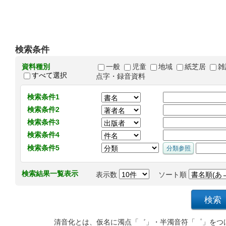
検索条件
資料種別
一般
児童
地域
紙芝居
雑
すべて選択
点字・録音資料
検索条件1
検索条件2
検索条件3
検索条件4
検索条件5
検索結果一覧表示
表示数
ソート順
清音化とは、仮名に濁点「゛」・半濁音符「゜」をつ