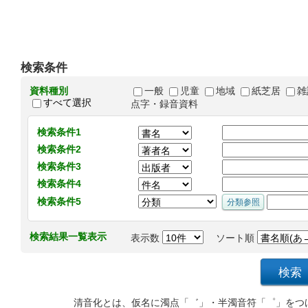
検索条件
資料種別
一般
児童
地域
紙芝居
雑
すべて選択
点字・録音資料
検索条件1
検索条件2
検索条件3
検索条件4
検索条件5
検索結果一覧表示
表示数
ソート順
清音化とは、仮名に濁点「゛」・半濁音符「゜」をつ