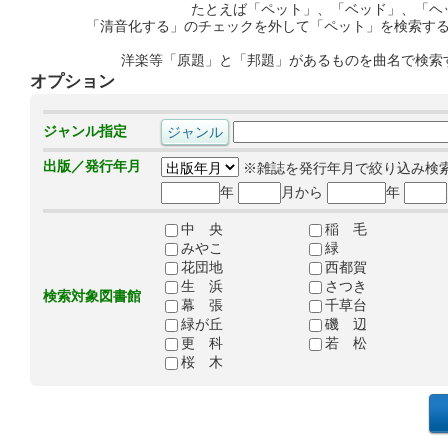
たとえば「ペット」、「ベッド」、「ヘ
「清音化する」のチェックを外して「ペット」を検索す
洋楽等「原題」と「邦題」があるものを曲名で検索
オプション
ジャンル指定
出版／発行年月
※雑誌を発行年月で絞り込み検
年
月から
年
中 央
稲 毛
みやこ
緑
花団地
西都賀
生 浜
さつき
検索対象図書館
幕 張
千草台
緑が丘
磯 辺
更 科
若 松
桜 木