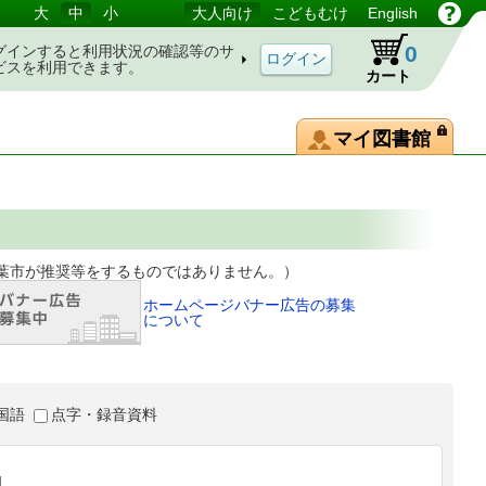
大
中
小
大人向け
こどもむけ
English
0
グインすると利用状況の確認等のサ
ビスを利用できます。
カート
マイ図書館
等をするものではありません。）
ホームページバナー広告の募集
について
国語
点字・録音資料