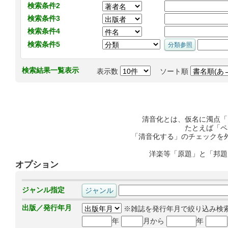
検索条件2
検索条件3
検索条件4
検索条件5
検索結果一覧表示
表示数
ソート順
清音化とは、仮名に濁点「
たとえば「ペ
「清音化する」のチェックを
洋楽等「原題」と「邦題
オプション
ジャンル指定
出版／発行年月
※雑誌を発行年月で絞り込み検
年
月から
年