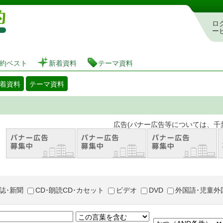
図書館 蔵書検索・予約システム
ロ
ー
約ベスト
新着資料
テーマ資料
着資料
テーマ資料
。 広告(バナー広告等については、千葉市が推奨
誌･新聞
CD･朗読CD･カセット
ビデオ
DVD
外国語･児童外