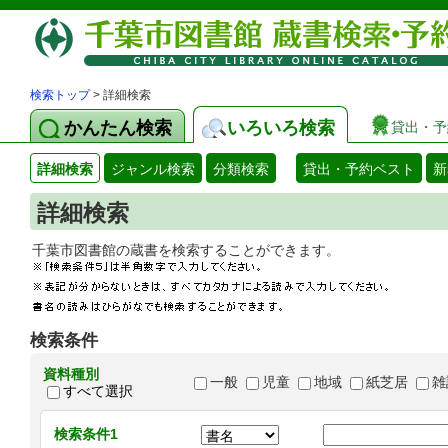
検索トップ
> 詳細検索
かんたん検索
いろいろ検索
貸出・予
詳細検索
ジャンル検索
分類検索
貸出・予約ベスト
新
詳細検索
千葉市図書館の蔵書を検索することができます
検索条件
資料種別
一般
児童
地域
紙芝居
雑
すべて選択
検索条件1