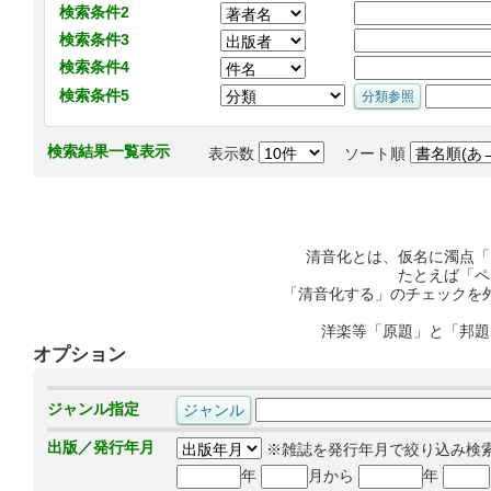
検索条件2
検索条件3
検索条件4
検索条件5
検索結果一覧表示
表示数
ソート順
清音化とは、仮名に濁点「
たとえば「ペ
「清音化する」のチェックを
洋楽等「原題」と「邦題
オプション
ジャンル指定
出版／発行年月
※雑誌を発行年月で絞り込み検
年
月から
年