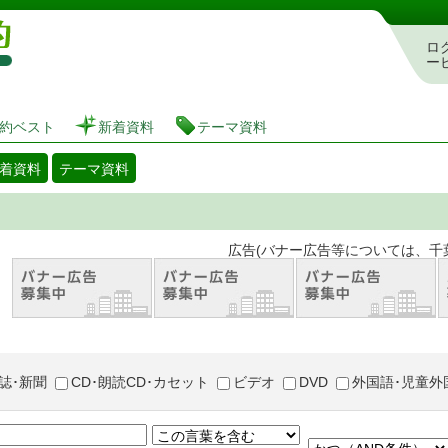
図書館 蔵書検索・予約システム
ロ
ー
約ベスト
新着資料
テーマ資料
着資料
テーマ資料
。 広告(バナー広告等については、千葉市が推奨
誌･新聞
CD･朗読CD･カセット
ビデオ
DVD
外国語･児童外