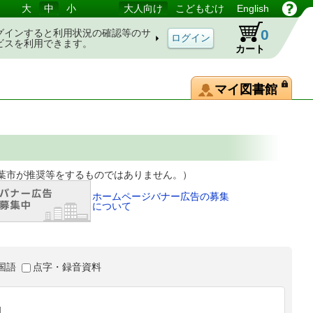
大
中
小
大人向け
こどもむけ
English
0
グインすると利用状況の確認等のサ
ビスを利用できます。
カート
マイ図書館
等をするものではありません。）
ホームページバナー広告の募集
について
国語
点字・録音資料