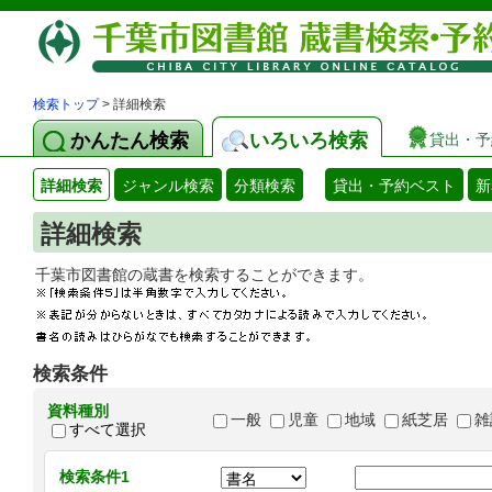
検索トップ
> 詳細検索
かんたん検索
いろいろ検索
貸出・予
詳細検索
ジャンル検索
分類検索
貸出・予約ベスト
新
詳細検索
千葉市図書館の蔵書を検索することができます
検索条件
資料種別
一般
児童
地域
紙芝居
雑
すべて選択
検索条件1