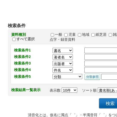
検索条件
資料種別
一般
児童
地域
紙芝居
雑
すべて選択
点字・録音資料
検索条件1
検索条件2
検索条件3
検索条件4
検索条件5
検索結果一覧表示
表示数
ソート順
清音化とは、仮名に濁点「゛」・半濁音符「゜」をつ