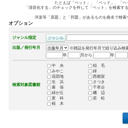
たとえば「ペット」、「ベッド」、「ヘ
「清音化する」のチェックを外して「ペット」を検索す
洋楽等「原題」と「邦題」があるものを曲名で検索
オプション
ジャンル指定
出版／発行年月
※雑誌を発行年月で絞り込み検
年
月から
年
中 央
稲 毛
みやこ
緑
花団地
西都賀
生 浜
さつき
検索対象図書館
幕 張
千草台
緑が丘
磯 辺
更 科
若 松
桜 木