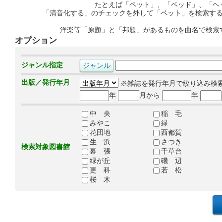
たとえば「ペット」、「ベッド」、「ヘ
「清音化する」のチェックを外して「ペット」を検索す
洋楽等「原題」と「邦題」があるものを曲名で検索
オプション
ジャンル指定
出版／発行年月
※雑誌を発行年月で絞り込み検
年
月から
年
中 央
稲 毛
みやこ
緑
花団地
西都賀
生 浜
さつき
検索対象図書館
幕 張
千草台
緑が丘
磯 辺
更 科
若 松
桜 木