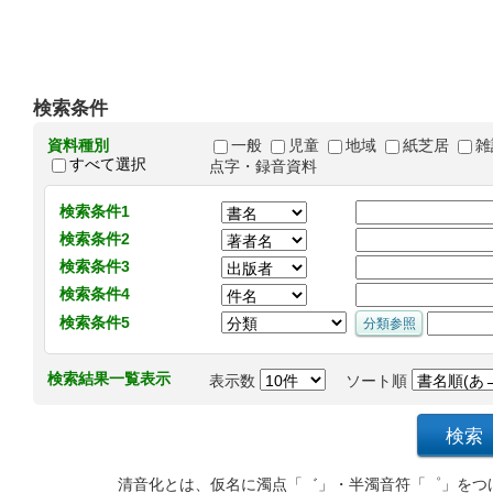
検索条件
資料種別
一般
児童
地域
紙芝居
雑
すべて選択
点字・録音資料
検索条件1
検索条件2
検索条件3
検索条件4
検索条件5
検索結果一覧表示
表示数
ソート順
清音化とは、仮名に濁点「゛」・半濁音符「゜」をつ