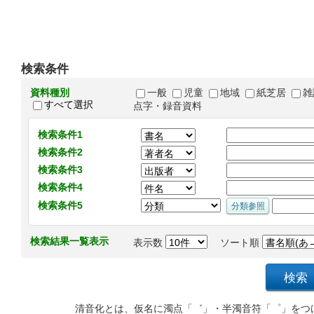
検索条件
資料種別
一般
児童
地域
紙芝居
雑
すべて選択
点字・録音資料
検索条件1
検索条件2
検索条件3
検索条件4
検索条件5
検索結果一覧表示
表示数
ソート順
清音化とは、仮名に濁点「゛」・半濁音符「゜」をつ