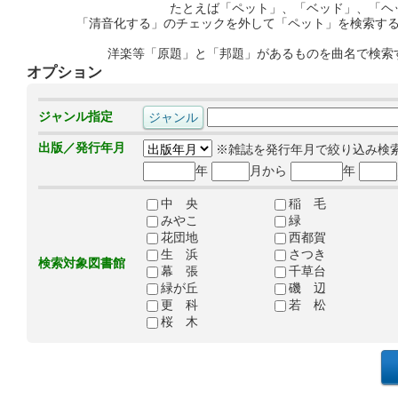
たとえば「ペット」、「ベッド」、「ヘ
「清音化する」のチェックを外して「ペット」を検索す
洋楽等「原題」と「邦題」があるものを曲名で検索
オプション
ジャンル指定
出版／発行年月
※雑誌を発行年月で絞り込み検
年
月から
年
中 央
稲 毛
みやこ
緑
花団地
西都賀
生 浜
さつき
検索対象図書館
幕 張
千草台
緑が丘
磯 辺
更 科
若 松
桜 木