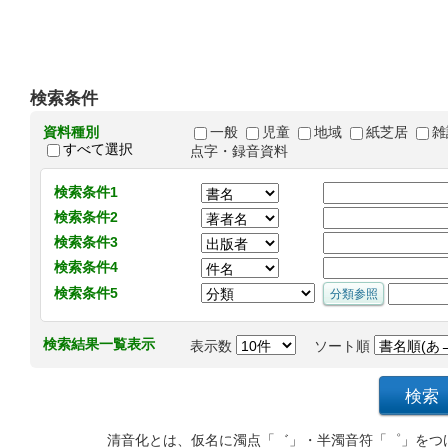
検索条件
資料種別
一般
児童
地域
紙芝居
雑
すべて選択
点字・録音資料
検索条件1
検索条件2
検索条件3
検索条件4
検索条件5
検索結果一覧表示
表示数
ソート順
清音化とは、仮名に濁点「゛」・半濁音符「゜」をつ