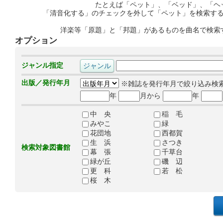
たとえば「ペット」、「ベッド」、「ヘ
「清音化する」のチェックを外して「ペット」を検索す
洋楽等「原題」と「邦題」があるものを曲名で検索
オプション
ジャンル指定
出版／発行年月
※雑誌を発行年月で絞り込み検
年
月から
年
中 央
稲 毛
みやこ
緑
花団地
西都賀
生 浜
さつき
検索対象図書館
幕 張
千草台
緑が丘
磯 辺
更 科
若 松
桜 木