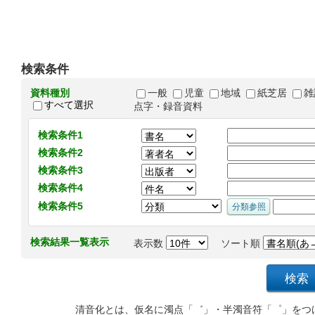
検索条件
資料種別
一般
児童
地域
紙芝居
雑
すべて選択
点字・録音資料
検索条件1
検索条件2
検索条件3
検索条件4
検索条件5
検索結果一覧表示
表示数
ソート順
清音化とは、仮名に濁点「゛」・半濁音符「゜」をつ