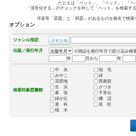
たとえば「ペット」、「ベッド」、「ヘ
「清音化する」のチェックを外して「ペット」を検索す
洋楽等「原題」と「邦題」があるものを曲名で検索
オプション
ジャンル指定
出版／発行年月
※雑誌を発行年月で絞り込み検
年
月から
年
中 央
稲 毛
みやこ
緑
花団地
西都賀
生 浜
さつき
検索対象図書館
幕 張
千草台
緑が丘
磯 辺
更 科
若 松
桜 木