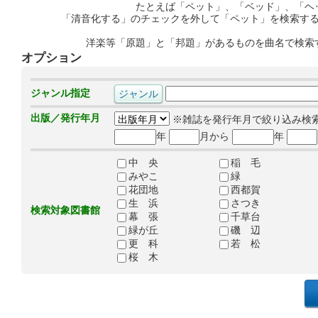
たとえば「ペット」、「ベッド」、「ヘ
「清音化する」のチェックを外して「ペット」を検索す
洋楽等「原題」と「邦題」があるものを曲名で検索
オプション
ジャンル指定
出版／発行年月
※雑誌を発行年月で絞り込み検
年
月から
年
中 央
稲 毛
みやこ
緑
花団地
西都賀
生 浜
さつき
検索対象図書館
幕 張
千草台
緑が丘
磯 辺
更 科
若 松
桜 木