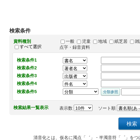
検索条件
資料種別
一般
児童
地域
紙芝居
雑
すべて選択
点字・録音資料
検索条件1
検索条件2
検索条件3
検索条件4
検索条件5
検索結果一覧表示
表示数
ソート順
清音化とは、仮名に濁点「゛」・半濁音符「゜」をつ