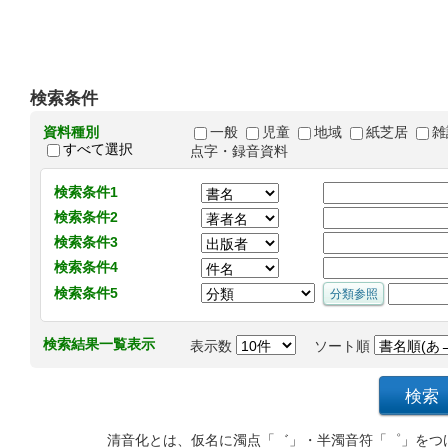
検索条件
資料種別
一般
児童
地域
紙芝居
雑
すべて選択
点字・録音資料
検索条件1
検索条件2
検索条件3
検索条件4
検索条件5
検索結果一覧表示
表示数
ソート順
清音化とは、仮名に濁点「゛」・半濁音符「゜」をつ