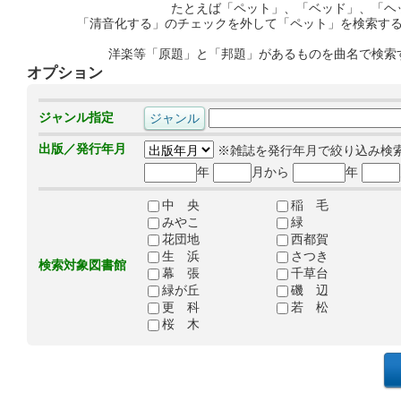
たとえば「ペット」、「ベッド」、「ヘ
「清音化する」のチェックを外して「ペット」を検索す
洋楽等「原題」と「邦題」があるものを曲名で検索
オプション
ジャンル指定
出版／発行年月
※雑誌を発行年月で絞り込み検
年
月から
年
中 央
稲 毛
みやこ
緑
花団地
西都賀
生 浜
さつき
検索対象図書館
幕 張
千草台
緑が丘
磯 辺
更 科
若 松
桜 木