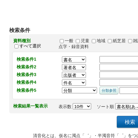
検索条件
資料種別
一般
児童
地域
紙芝居
雑
すべて選択
点字・録音資料
検索条件1
検索条件2
検索条件3
検索条件4
検索条件5
検索結果一覧表示
表示数
ソート順
清音化とは、仮名に濁点「゛」・半濁音符「゜」をつ