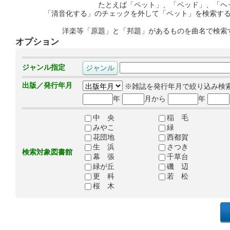
たとえば「ペット」、「ベッド」、「ヘ
「清音化する」のチェックを外して「ペット」を検索す
洋楽等「原題」と「邦題」があるものを曲名で検索
オプション
ジャンル指定
出版／発行年月
※雑誌を発行年月で絞り込み検
年
月から
年
中 央
稲 毛
みやこ
緑
花団地
西都賀
生 浜
さつき
検索対象図書館
幕 張
千草台
緑が丘
磯 辺
更 科
若 松
桜 木