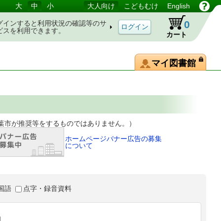
大
中
小
大人向け
こどもむけ
English
0
グインすると利用状況の確認等のサ
ビスを利用できます。
カート
マイ図書館
等をするものではありません。）
ホームページバナー広告の募集
について
国語
点字・録音資料