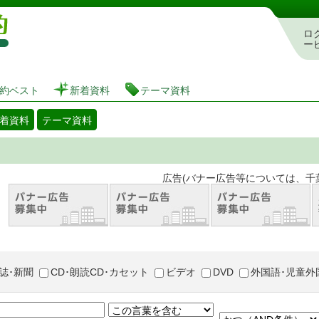
図書館 蔵書検索・予約システム
ロ
ー
約ベスト
新着資料
テーマ資料
着資料
テーマ資料
。 広告(バナー広告等については、千葉市が推奨
誌･新聞
CD･朗読CD･カセット
ビデオ
DVD
外国語･児童外