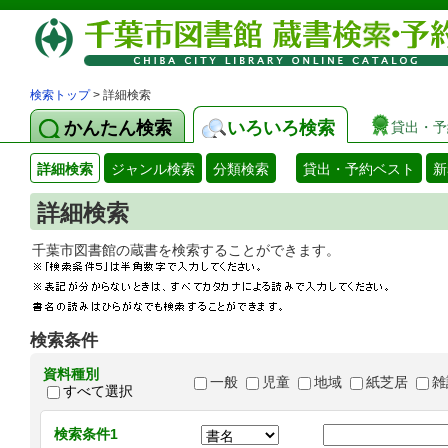
検索トップ
> 詳細検索
かんたん検索
いろいろ検索
貸出・予
詳細検索
ジャンル検索
分類検索
貸出・予約ベスト
新
詳細検索
千葉市図書館の蔵書を検索することができます
検索条件
資料種別
一般
児童
地域
紙芝居
雑
すべて選択
検索条件1