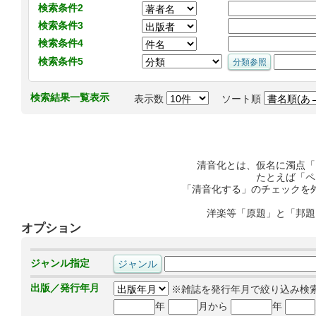
検索条件2
検索条件3
検索条件4
検索条件5
検索結果一覧表示
表示数
ソート順
清音化とは、仮名に濁点「
たとえば「ペ
「清音化する」のチェックを
洋楽等「原題」と「邦題
オプション
ジャンル指定
出版／発行年月
※雑誌を発行年月で絞り込み検
年
月から
年