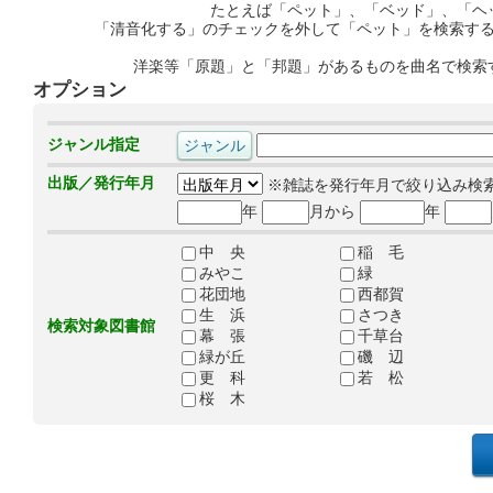
たとえば「ペット」、「ベッド」、「ヘ
「清音化する」のチェックを外して「ペット」を検索す
洋楽等「原題」と「邦題」があるものを曲名で検索
オプション
ジャンル指定
出版／発行年月
※雑誌を発行年月で絞り込み検
年
月から
年
中 央
稲 毛
みやこ
緑
花団地
西都賀
生 浜
さつき
検索対象図書館
幕 張
千草台
緑が丘
磯 辺
更 科
若 松
桜 木