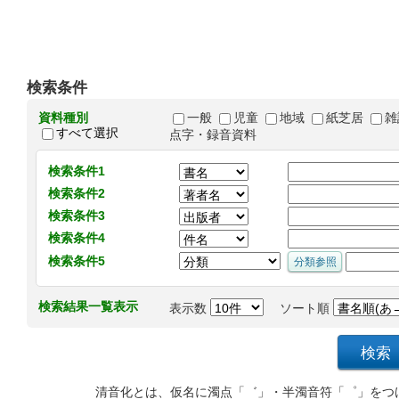
検索条件
資料種別
一般
児童
地域
紙芝居
雑
すべて選択
点字・録音資料
検索条件1
検索条件2
検索条件3
検索条件4
検索条件5
検索結果一覧表示
表示数
ソート順
清音化とは、仮名に濁点「゛」・半濁音符「゜」をつ