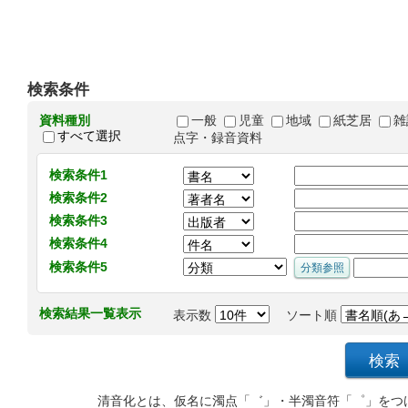
検索条件
資料種別
一般
児童
地域
紙芝居
雑
すべて選択
点字・録音資料
検索条件1
検索条件2
検索条件3
検索条件4
検索条件5
検索結果一覧表示
表示数
ソート順
清音化とは、仮名に濁点「゛」・半濁音符「゜」をつ