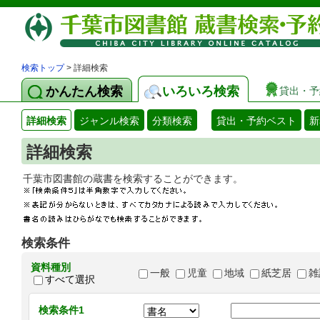
検索トップ
> 詳細検索
かんたん検索
いろいろ検索
貸出・予
詳細検索
ジャンル検索
分類検索
貸出・予約ベスト
新
詳細検索
千葉市図書館の蔵書を検索することができます
検索条件
資料種別
一般
児童
地域
紙芝居
雑
すべて選択
検索条件1