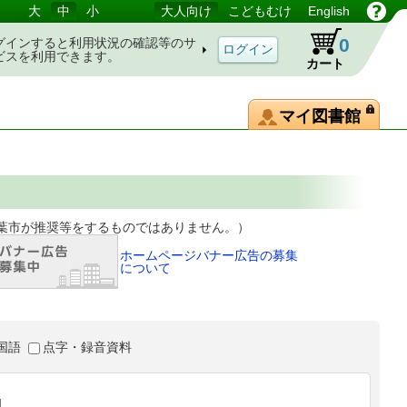
大
中
小
大人向け
こどもむけ
English
0
グインすると利用状況の確認等のサ
ビスを利用できます。
カート
マイ図書館
等をするものではありません。）
ホームページバナー広告の募集
について
国語
点字・録音資料