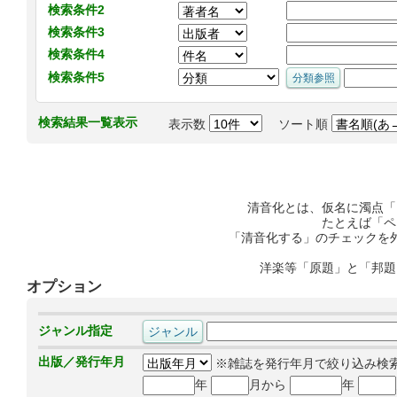
検索条件2
検索条件3
検索条件4
検索条件5
検索結果一覧表示
表示数
ソート順
清音化とは、仮名に濁点「
たとえば「ペ
「清音化する」のチェックを
洋楽等「原題」と「邦題
オプション
ジャンル指定
出版／発行年月
※雑誌を発行年月で絞り込み検
年
月から
年