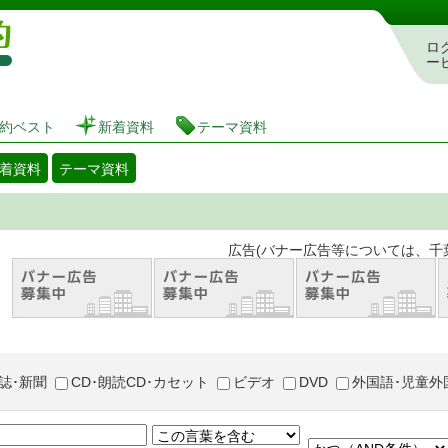
図書館 蔵書検索・予約システム
ロ
ー
約ベスト
新着資料
テーマ資料
着資料
テーマ資料
。 広告(バナー広告等については、千葉市が推奨
誌･新聞
CD･朗読CD･カセット
ビデオ
DVD
外国語･児童外